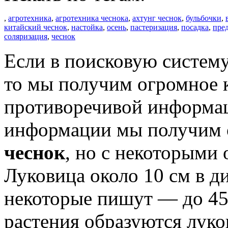
,
агротехника
,
агротехника чеснока
,
ахтунг чеснок
,
бульбочки
,
китайский чеснок
,
настойка
,
осень
,
пастеризация
,
посадка
,
пре
соляризация
,
чеснок
Если в поисковую систем
то мы получим огромное к
противоречивой информац
информации мы получим о
чеснок
, но с некоторыми 
Луковица около 10 см в д
некоторые пишут — до 450
растения образуются луко