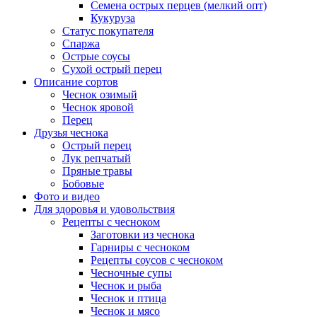
Семена острых перцев (мелкий опт)
Кукуруза
Статус покупателя
Спаржа
Острые соусы
Сухой острый перец
Описание сортов
Чеснок озимый
Чеснок яровой
Перец
Друзья чеснока
Острый перец
Лук репчатый
Пряные травы
Бобовые
Фото и видео
Для здоровья и удовольствия
Рецепты с чесноком
Заготовки из чеснока
Гарниры с чесноком
Рецепты соусов с чесноком
Чесночные супы
Чеснок и рыба
Чеснок и птица
Чеснок и мясо