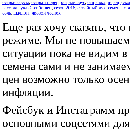
острые соусы
,
острый перец
,
острый соус
,
отправка
,
перец дек
рассада лука Эксибишен
,
сезон 2016
,
семейный лук
,
семена
,
ст
соль
,
шаллотт
,
яровой чеснок
Еще раз хочу сказать, чт
режиме. Мы не повышаем 
ситуации пока не видим 
семена сами и не занима
цен возможно только осен
инфляции.
Фейсбук и Инстаграмм пр
основными соцсетями для