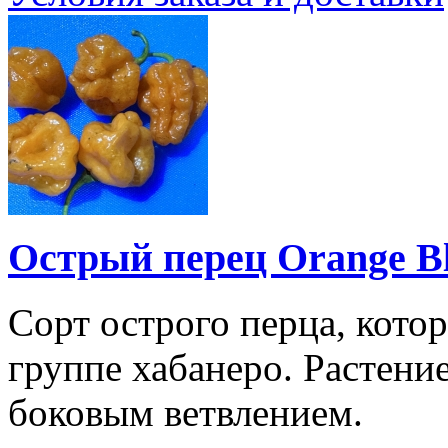
Острый перец Orange B
Сорт острого перца, кото
группе хабанеро. Растени
боковым ветвлением.