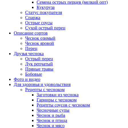
Семена острых перцев (мелкий опт)
Кукуруза
Статус покупателя
Спаржа
Острые соусы
Сухой острый перец
Описание сортов
Чеснок озимый
Чеснок яровой
Перец
Друзья чеснока
Острый перец
Лук репчатый
Пряные травы
Бобовые
Фото и видео
Для здоровья и удовольствия
Рецепты с чесноком
Заготовки из чеснока
Гарниры с чесноком
Рецепты соусов с чесноком
Чесночные супы
Чеснок и рыба
Чеснок и птица
Чеснок и мясо