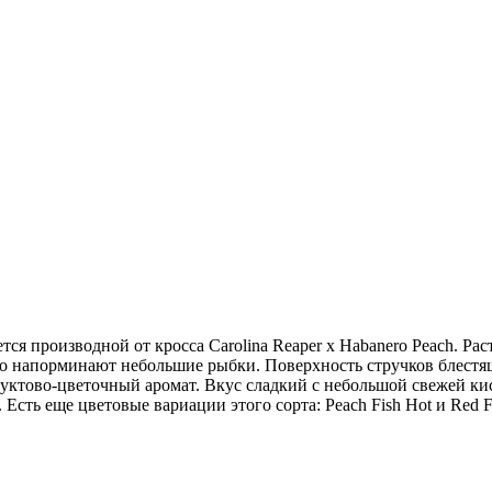
тся производной от кросса Carolina Reaper x Habanero Peach. Р
о напорминают небольшие рыбки. Поверхность стручков блестящ
руктово-цветочный аромат. Вкус сладкий с небольшой свежей ки
Есть еще цветовые вариации этого сорта: Peach Fish Hot и Red F