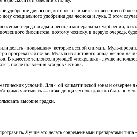
 надо скосить и заделать в почву.
ое удобрение для осени, которое отличается от весеннего более
ую дозу специального удобрения для чеснока и лука. В этом случ
 осенью перед посадкой чеснока минеральных удобрений, в особ
очвенного биосинтеза, поэтому чесноку, в первую очередь, буде
 или делать «покрышки», которые весной снимать. Мульчировать 
тро прогреваться почве. Мульча из листового опада весной начи
яков. В качестве теплоизолирующей «покрышки» лучше использо
тся, после появления всходов чеснока.
атических условий. Для 4-ой климатической зоны и севернее я с
еобходимо учитывать — ниже донца чеснока должно быть не мене
ользовать высокие грядки.
 протравить. Лучше это делать современными препаратами типа