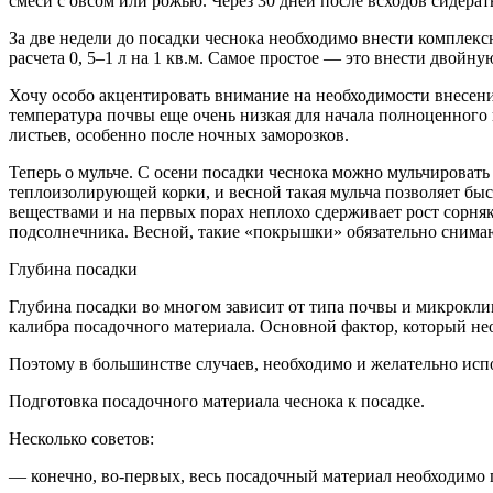
смеси с овсом или рожью. Через 30 дней после всходов сидераты
За две недели до посадки чеснока необходимо внести комплексн
расчета 0, 5–1 л на 1 кв.м. Самое простое — это внести двойн
Хочу особо акцентировать внимание на необходимости внесения
температура почвы еще очень низкая для начала полноценного п
листьев, особенно после ночных заморозков.
Теперь о мульче. С осени посадки чеснока можно мульчировать
теплоизолирующей корки, и весной такая мульча позволяет быс
веществами и на первых порах неплохо сдерживает рост сорн
подсолнечника. Весной, такие «покрышки» обязательно снимаю
Глубина посадки
Глубина посадки во многом зависит от типа почвы и микроклим
калибра посадочного материала. Основной фактор, который н
Поэтому в большинстве случаев, необходимо и желательно исп
Подготовка посадочного материала чеснока к посадке.
Несколько советов:
— конечно, во-первых, весь посадочный материал необходимо