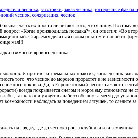
вредители чеснока
,
заготовки
,
заказ чеснока
,
интересные факты о
оновий чеснок
,
соляризация
,
чеснок
ольшая часть их просто не читают того, что я пишу. Поэтому во
 вопрос: «Когда производилась посадка?», он ответил: «Во втор
ормационный. Стараемся делиться своим опытом и новой информа
онце мая!!!
адки озимого и ярового чеснока.
 морозов. Я против экстремальных практик, когда чеснок высажи
тность того, что чеснок до морозов прорастет в не зависимости
я снежного покрова. Да, в Европе озимый чеснок сажают с сентя
рорасти) всегда покрывается снегом и мороз ему становится не 
жабы, так как они уходят в анабиоз обычно за месяц до устано
ет возможности наблюдать за поведением лягушек, то следите з
ажать на грядку, где до чеснока росла клубника или земляника.