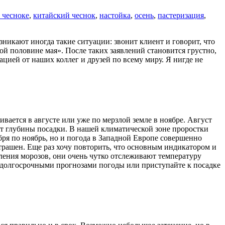
 чесноке
,
китайский чеснок
,
настойка
,
осень
,
пастеризация
,
зникают иногда такие ситуации: звонит клиент и говорит, что
ой половине мая». После таких заявлений становится грустно,
цией от наших коллег и друзей по всему миру. Я нигде не
вается в августе или уже по мерзлой земле в ноябре. Август
 от глубины посадки. В нашей климатической зоне проростки
бря по ноябрь, но и погода в Западной Европе совершенно
страшен. Еще раз хочу повторить, что основным индикатором и
вления морозов, они очень чутко отслеживают температуру
а долгосрочными прогнозами погоды или приступайте к посадке