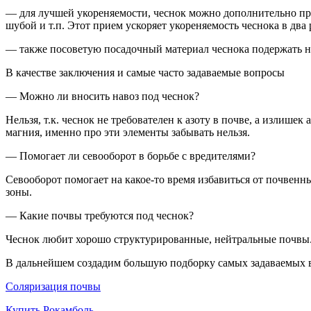
— для лучшей укореняемости, чеснок можно дополнительно прогр
шубой и т.п. Этот прием ускоряет укореняемость чеснока в два
— также посоветую посадочный материал чеснока подержать на с
В качестве заключения и самые часто задаваемые вопросы
— Можно ли вносить навоз под чеснок?
Нельзя, т.к. чеснок не требователен к азоту в почве, а излише
магния, именно про эти элементы забывать нельзя.
— Помогает ли севооборот в борьбе с вредителями?
Севооборот помогает на какое-то время избавиться от почвенн
зоны.
— Какие почвы требуются под чеснок?
Чеснок любит хорошо структурированные, нейтральные почвы
В дальнейшем создадим большую подборку самых задаваемых в
Соляризация почвы
Купить Рокамболь