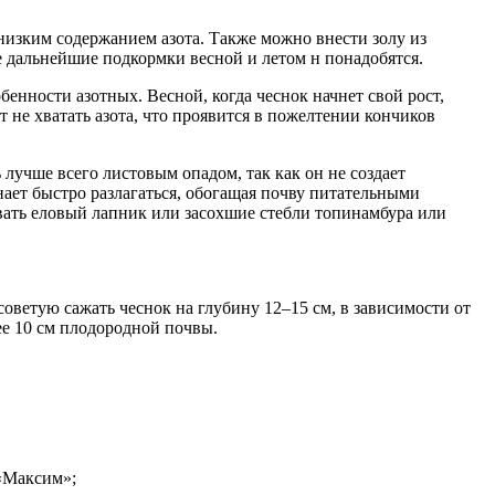
 низким содержанием азота. Также можно внести золу из
ае дальнейшие подкормки весной и летом н понадобятся.
енности азотных. Весной, когда чеснок начнет свой рост,
т не хватать азота, что проявится в пожелтении кончиков
лучше всего листовым опадом, так как он не создает
нает быстро разлагаться, обогащая почву питательными
вать еловый лапник или засохшие стебли топинамбура или
оветую сажать чеснок на глубину 12–15 см, в зависимости от
е 10 см плодородной почвы.
 «Максим»;