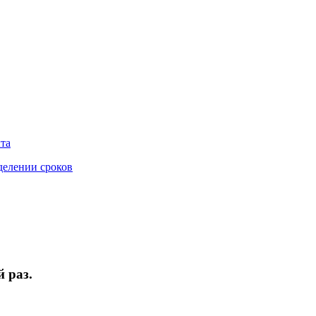
та
делении сроков
й раз.