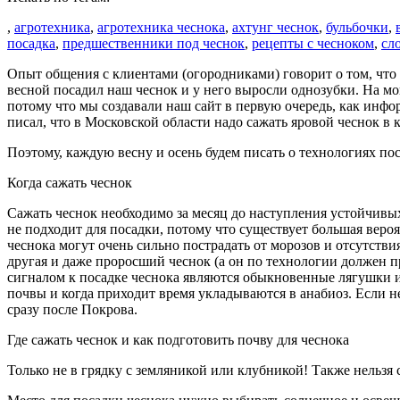
,
агротехника
,
агротехника чеснока
,
ахтунг чеснок
,
бульбочки
,
посадка
,
предшественники под чеснок
,
рецепты с чесноком
,
сл
Опыт общения с клиентами (огородниками) говорит о том, что б
весной посадил наш чеснок и у него выросли однозубки. На мой
потому что мы создавали наш сайт в первую очередь, как инф
писал, что в Московской области надо сажать яровой чеснок в к
Поэтому, каждую весну и осень будем писать о технологиях пос
Когда сажать чеснок
Сажать чеснок необходимо за месяц до наступления устойчивых
не подходит для посадки, потому что существует большая вероя
чеснока могут очень сильно пострадать от морозов и отсутстви
другая и даже проросший чеснок (а он по технологии должен п
сигналом к посадке чеснока являются обыкновенные лягушки и 
почвы и когда приходит время укладываются в анабиоз. Если н
сразу после Покрова.
Где сажать чеснок и как подготовить почву для чеснока
Только не в грядку с земляникой или клубникой! Также нельзя с