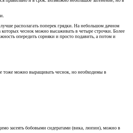
ься правильно и в срок. Возможно небольшое затенение, но в
и.
ы лучше располагать поперек грядки. На небольшом дачном
а которых чеснок можно высаживать в четыре строчки. Более
ожность опередить сорняки и просто подавить, а потом и
не тоже можно выращивать чеснок, но необходимы в
димо засеять бобовыми сидератами (вика, люпин), можно в