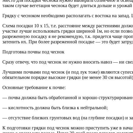
Место для посадки чеснока нужно выбирать солнечное и освещен
таком случае вегетация чеснока будет длиться дольше и урожай
Грядку с чесноком необходимо располагать с востока на запад
Схема посадки 10 х 15, т.е. расстояние между растениями дол
участке лучше использовать грядки шириной 1м, но если позво
разреженную посадку я не рекомендую, т.к. придется чаще проп
затенить их. При более разреженной посадке — это будет затру
Подготовка почвы под чеснок
Сразу отвечу, что под чеснок не нужно вносить навоз — ни св
Лучшими почвами под чеснок (и под лук тоже) являются супес
обязательном порядке высокие грядки (не менее 30 см высотой)
Основные требование к почве:
— почва должна быть обработанной и хорошо структурированн
— кислотность должна быть близка к нейтральной;
— отсутствие близких грунтовых вод (на глубине посадки) и з
К подготовки грядки под чеснок можно приступить уже в нача