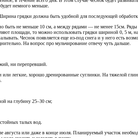
ное, в течение всего дня. В этом случае чеснок будет развиват
 будет немного меньше.
. Ширина грядки должна быть удобной для последующей обработк
жно быть не меньше 10 см, а между рядами — не менее 15см. Ряд
ляют площади, то можно использовать грядки шириной 0, 5 м, н
алывать. Чеснок появляется еще из-под снега и у него есть возм
днительно. На вопрос про мульчирование отвечу чуть дальше.
ежий, ни перепревший.
и или легкие, хорошо дренированные суглинки. На тяжелой гли
.
ой на глубину 25–30 см;
астойных талых вод.
ле августа или даже в конце июля. Планируемый участок необхо