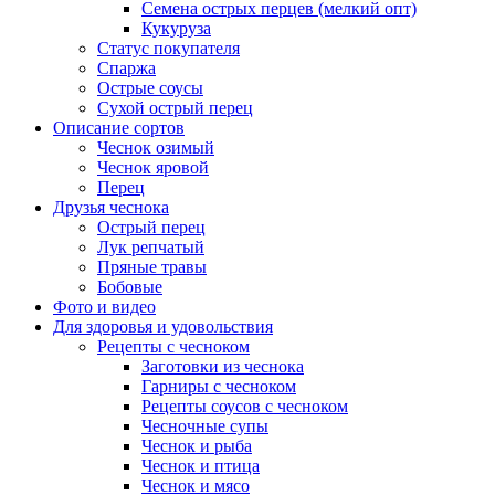
Семена острых перцев (мелкий опт)
Кукуруза
Статус покупателя
Спаржа
Острые соусы
Сухой острый перец
Описание сортов
Чеснок озимый
Чеснок яровой
Перец
Друзья чеснока
Острый перец
Лук репчатый
Пряные травы
Бобовые
Фото и видео
Для здоровья и удовольствия
Рецепты с чесноком
Заготовки из чеснока
Гарниры с чесноком
Рецепты соусов с чесноком
Чесночные супы
Чеснок и рыба
Чеснок и птица
Чеснок и мясо