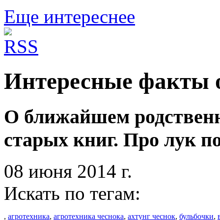
Еще интереснее
Интересные факты о
О ближайшем родственн
старых книг. Про лук п
08 июня 2014 г.
Искать по тегам:
,
агротехника
,
агротехника чеснока
,
ахтунг чеснок
,
бульбочки
,