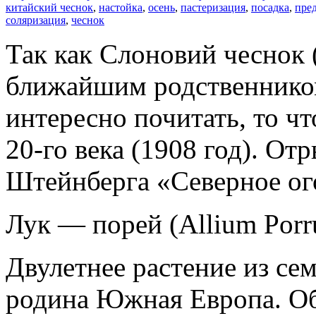
китайский чеснок
,
настойка
,
осень
,
пастеризация
,
посадка
,
пре
соляризация
,
чеснок
Так как Слоновий чеснок 
ближайшим родственником
интересно почитать, то чт
20-го века (1908 год). От
Штейнберга «Северное ог
Лук — порей (Allium Porr
Двулетнее растение из сем
родина Южная Европа. О