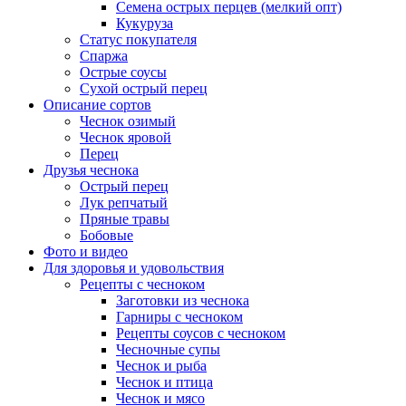
Семена острых перцев (мелкий опт)
Кукуруза
Статус покупателя
Спаржа
Острые соусы
Сухой острый перец
Описание сортов
Чеснок озимый
Чеснок яровой
Перец
Друзья чеснока
Острый перец
Лук репчатый
Пряные травы
Бобовые
Фото и видео
Для здоровья и удовольствия
Рецепты с чесноком
Заготовки из чеснока
Гарниры с чесноком
Рецепты соусов с чесноком
Чесночные супы
Чеснок и рыба
Чеснок и птица
Чеснок и мясо