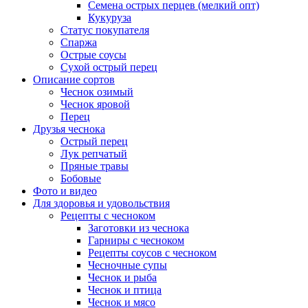
Семена острых перцев (мелкий опт)
Кукуруза
Статус покупателя
Спаржа
Острые соусы
Сухой острый перец
Описание сортов
Чеснок озимый
Чеснок яровой
Перец
Друзья чеснока
Острый перец
Лук репчатый
Пряные травы
Бобовые
Фото и видео
Для здоровья и удовольствия
Рецепты с чесноком
Заготовки из чеснока
Гарниры с чесноком
Рецепты соусов с чесноком
Чесночные супы
Чеснок и рыба
Чеснок и птица
Чеснок и мясо