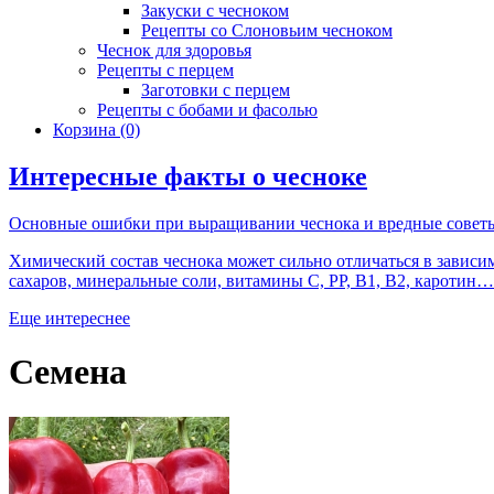
Закуски с чесноком
Рецепты со Слоновьим чесноком
Чеснок для здоровья
Рецепты с перцем
Заготовки с перцем
Рецепты с бобами и фасолью
Корзина
(0)
Интересные факты о чесноке
Основные ошибки при выращивании чеснока и вредные совет
Химический состав чеснока может сильно отличаться в зависим
сахаров, минеральные соли, витамины С, РР, B1, B2, каротин…
Еще интереснее
Семена