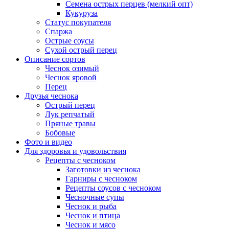
Семена острых перцев (мелкий опт)
Кукуруза
Статус покупателя
Спаржа
Острые соусы
Сухой острый перец
Описание сортов
Чеснок озимый
Чеснок яровой
Перец
Друзья чеснока
Острый перец
Лук репчатый
Пряные травы
Бобовые
Фото и видео
Для здоровья и удовольствия
Рецепты с чесноком
Заготовки из чеснока
Гарниры с чесноком
Рецепты соусов с чесноком
Чесночные супы
Чеснок и рыба
Чеснок и птица
Чеснок и мясо