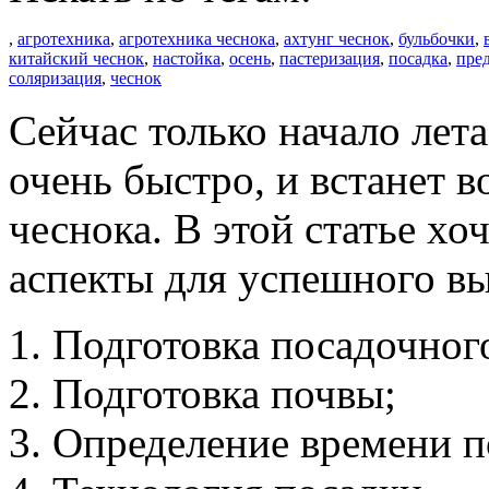
,
агротехника
,
агротехника чеснока
,
ахтунг чеснок
,
бульбочки
,
китайский чеснок
,
настойка
,
осень
,
пастеризация
,
посадка
,
пре
соляризация
,
чеснок
Сейчас только начало лета
очень быстро, и встанет 
чеснока. В этой статье хо
аспекты для успешного в
Подготовка посадочног
Подготовка почвы;
Определение времени п