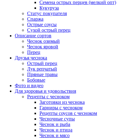
Семена острых перцев (мелкий опт)
Кукуруза
Статус покупателя
Спаржа
Острые соусы
Сухой острый перец
Описание сортов
Чеснок озимый
Чеснок яровой
Перец
Друзья чеснока
Острый перец
Лук репчатый
Пряные травы
Бобовые
Фото и видео
Для здоровья и удовольствия
Рецепты с чесноком
Заготовки из чеснока
Гарниры с чесноком
Рецепты соусов с чесноком
Чесночные супы
Чеснок и рыба
Чеснок и птица
Чеснок и мясо