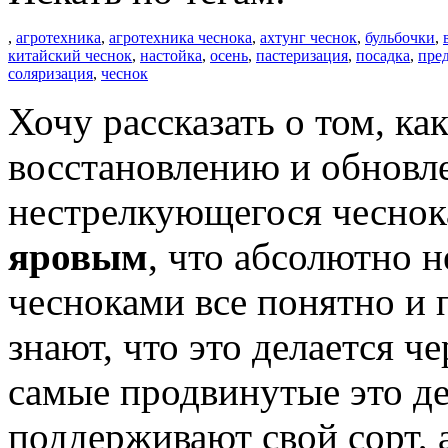
,
агротехника
,
агротехника чеснока
,
ахтунг чеснок
,
бульбочки
,
китайский чеснок
,
настойка
,
осень
,
пастеризация
,
посадка
,
пре
соляризация
,
чеснок
Хочу рассказать о том, ка
восстановлению и обновл
нестрелкующегося чеснок
яровым
, что абсолютно 
чесноками все понятно и
знают, что это делается ч
самые продвинутые это д
поддерживают свой сорт,