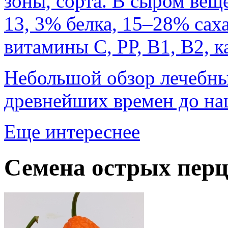
зоны, сорта. В сыром вещ
13, 3% белка, 15–28% сах
витамины С, РР, B1, B2, 
Небольшой обзор лечебны
древнейших времен до на
Еще интереснее
Семена острых перц