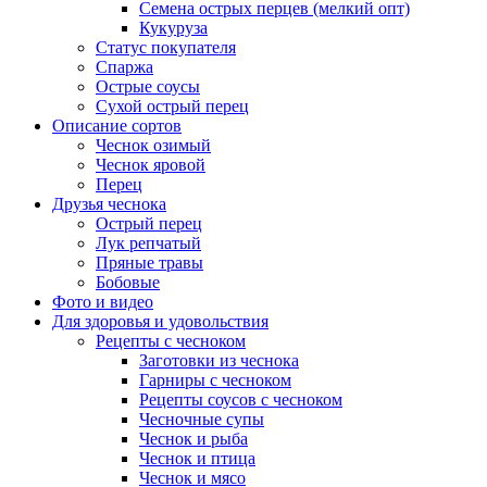
Семена острых перцев (мелкий опт)
Кукуруза
Статус покупателя
Спаржа
Острые соусы
Сухой острый перец
Описание сортов
Чеснок озимый
Чеснок яровой
Перец
Друзья чеснока
Острый перец
Лук репчатый
Пряные травы
Бобовые
Фото и видео
Для здоровья и удовольствия
Рецепты с чесноком
Заготовки из чеснока
Гарниры с чесноком
Рецепты соусов с чесноком
Чесночные супы
Чеснок и рыба
Чеснок и птица
Чеснок и мясо