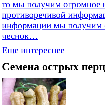
то мы получим огромное к
противоречивой информац
информации мы получим о
чеснок…
Еще интереснее
Семена острых перц