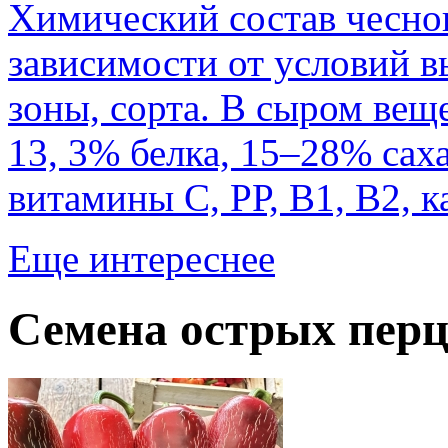
Химический состав чеснок
зависимости от условий 
зоны, сорта. В сыром вещ
13, 3% белка, 15–28% сах
витамины С, РР, B1, B2, 
Еще интереснее
Семена острых перц