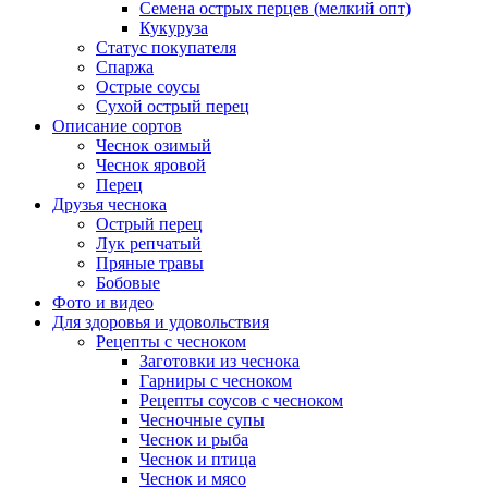
Семена острых перцев (мелкий опт)
Кукуруза
Статус покупателя
Спаржа
Острые соусы
Сухой острый перец
Описание сортов
Чеснок озимый
Чеснок яровой
Перец
Друзья чеснока
Острый перец
Лук репчатый
Пряные травы
Бобовые
Фото и видео
Для здоровья и удовольствия
Рецепты с чесноком
Заготовки из чеснока
Гарниры с чесноком
Рецепты соусов с чесноком
Чесночные супы
Чеснок и рыба
Чеснок и птица
Чеснок и мясо