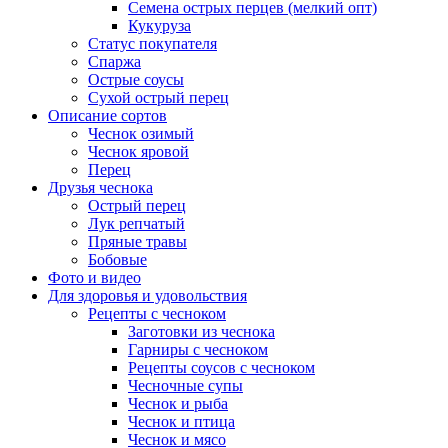
Семена острых перцев (мелкий опт)
Кукуруза
Статус покупателя
Спаржа
Острые соусы
Сухой острый перец
Описание сортов
Чеснок озимый
Чеснок яровой
Перец
Друзья чеснока
Острый перец
Лук репчатый
Пряные травы
Бобовые
Фото и видео
Для здоровья и удовольствия
Рецепты с чесноком
Заготовки из чеснока
Гарниры с чесноком
Рецепты соусов с чесноком
Чесночные супы
Чеснок и рыба
Чеснок и птица
Чеснок и мясо