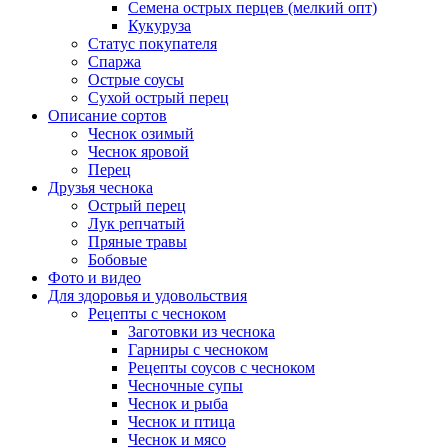
Семена острых перцев (мелкий опт)
Кукуруза
Статус покупателя
Спаржа
Острые соусы
Сухой острый перец
Описание сортов
Чеснок озимый
Чеснок яровой
Перец
Друзья чеснока
Острый перец
Лук репчатый
Пряные травы
Бобовые
Фото и видео
Для здоровья и удовольствия
Рецепты с чесноком
Заготовки из чеснока
Гарниры с чесноком
Рецепты соусов с чесноком
Чесночные супы
Чеснок и рыба
Чеснок и птица
Чеснок и мясо