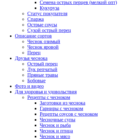
Семена острых перцев (мелкий опт)
Кукуруза
Статус покупателя
Спаржа
Острые соусы
Сухой острый перец
Описание сортов
Чеснок озимый
Чеснок яровой
Перец
Друзья чеснока
Острый перец
Лук репчатый
Пряные травы
Бобовые
Фото и видео
Для здоровья и удовольствия
Рецепты с чесноком
Заготовки из чеснока
Гарниры с чесноком
Рецепты соусов с чесноком
Чесночные супы
Чеснок и рыба
Чеснок и птица
Чеснок и мясо