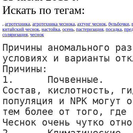
Искать по тегам:
,
агротехника
,
агротехника чеснока
,
ахтунг чеснок
,
бульбочки
,
китайский чеснок
,
настойка
,
осень
,
пастеризация
,
посадка
,
пре
соляризация
,
чеснок
Причины аномального раз
условиях и варианты отк
Причины: 

1.	Почвенные.

Состав, кислотность, ги
популяция и NPK могут о
тем более от того, где 
Чеснок очень чутко отно