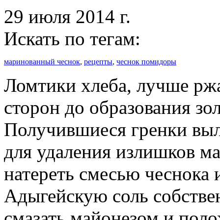
29 июля 2014 г.
Искать по тегам:
маринованный чеснок
,
рецепты
,
чеснок помидоры
Ломтики хлеба, лучше рж
сторон до образования зо
Получившиеся гренки выл
для удаления излишков м
натереть смесью чеснока 
Адыгейскую соль собствен
смазать майонезом и поло