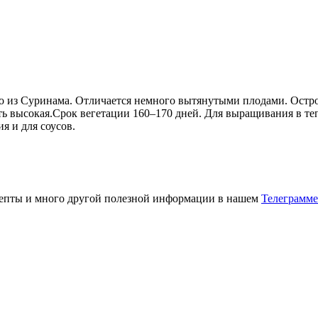
о из Суринама. Отличается немного вытянутыми плодами. Острот
ть высокая.Срок вегетации 160–170 дней. Для выращивания в т
я и для соусов.
ецепты и много другой полезной информации в нашем
Телеграмме