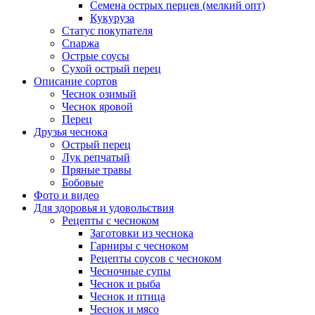
Семена острых перцев (мелкий опт)
Кукуруза
Статус покупателя
Спаржа
Острые соусы
Сухой острый перец
Описание сортов
Чеснок озимый
Чеснок яровой
Перец
Друзья чеснока
Острый перец
Лук репчатый
Пряные травы
Бобовые
Фото и видео
Для здоровья и удовольствия
Рецепты с чесноком
Заготовки из чеснока
Гарниры с чесноком
Рецепты соусов с чесноком
Чесночные супы
Чеснок и рыба
Чеснок и птица
Чеснок и мясо