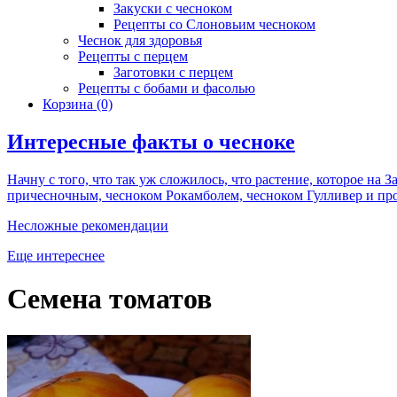
Закуски с чесноком
Рецепты со Слоновьим чесноком
Чеснок для здоровья
Рецепты с перцем
Заготовки с перцем
Рецепты с бобами и фасолью
Корзина
(0)
Интересные факты о чесноке
Начну с того, что так уж сложилось, что растение, которое на 
причесночным, чесноком Рокамболем, чесноком Гулливер и про
Несложные рекомендации
Еще интереснее
Семена томатов