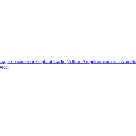
Западе называется Elephant Garlic (Allium Ampeloprasum var. Amp
чее.