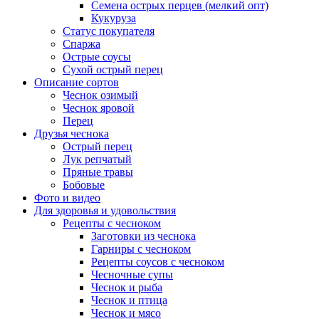
Семена острых перцев (мелкий опт)
Кукуруза
Статус покупателя
Спаржа
Острые соусы
Сухой острый перец
Описание сортов
Чеснок озимый
Чеснок яровой
Перец
Друзья чеснока
Острый перец
Лук репчатый
Пряные травы
Бобовые
Фото и видео
Для здоровья и удовольствия
Рецепты с чесноком
Заготовки из чеснока
Гарниры с чесноком
Рецепты соусов с чесноком
Чесночные супы
Чеснок и рыба
Чеснок и птица
Чеснок и мясо