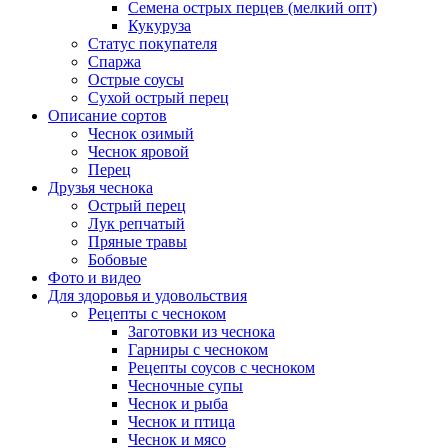
Семена острых перцев (мелкий опт)
Кукуруза
Статус покупателя
Спаржа
Острые соусы
Сухой острый перец
Описание сортов
Чеснок озимый
Чеснок яровой
Перец
Друзья чеснока
Острый перец
Лук репчатый
Пряные травы
Бобовые
Фото и видео
Для здоровья и удовольствия
Рецепты с чесноком
Заготовки из чеснока
Гарниры с чесноком
Рецепты соусов с чесноком
Чесночные супы
Чеснок и рыба
Чеснок и птица
Чеснок и мясо