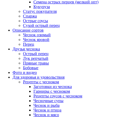
Семена острых перцев (мелкий опт)
Кукуруза
Статус покупателя
Спаржа
Острые соусы
Сухой острый перец
Описание сортов
Чеснок озимый
Чеснок яровой
Перец
Друзья чеснока
Острый перец
Лук репчатый
Пряные травы
Бобовые
Фото и видео
Для здоровья и удовольствия
Рецепты с чесноком
Заготовки из чеснока
Гарниры с чесноком
Рецепты соусов с чесноком
Чесночные супы
Чеснок и рыба
Чеснок и птица
Чеснок и мясо