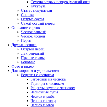
Семена острых перцев (мелкий опт)
Кукуруза
Статус покупателя
Спаржа
Острые соусы
Сухой острый перец
Описание сортов
Чеснок озимый
Чеснок яровой
Перец
Друзья чеснока
Острый перец
Лук репчатый
Пряные травы
Бобовые
Фото и видео
Для здоровья и удовольствия
Рецепты с чесноком
Заготовки из чеснока
Гарниры с чесноком
Рецепты соусов с чесноком
Чесночные супы
Чеснок и рыба
Чеснок и птица
Чеснок и мясо