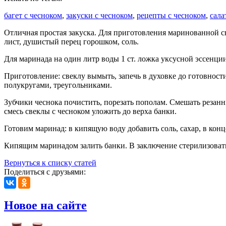
багет с чесноком
,
закуски с чесноком
,
рецепты с чесноком
,
сала
Отличная простая закуска. Для приготовления маринованной св
лист, душистый перец горошком, соль.
Для маринада на один литр воды 1 ст. ложка уксусной эссенции, 
Приготовление: свеклу вымыть, запечь в духовке до готовности 
полукругами, треугольниками.
Зубчики чеснока почистить, порезать пополам. Смешать резанн
смесь свеклы с чесноком уложить до верха банки.
Готовим маринад: в кипящую воду добавить соль, сахар, в конц
Кипящим маринадом залить банки. В заключение стерилизовать 
Вернуться к списку статей
Поделиться с друзьями:
Новое на сайте