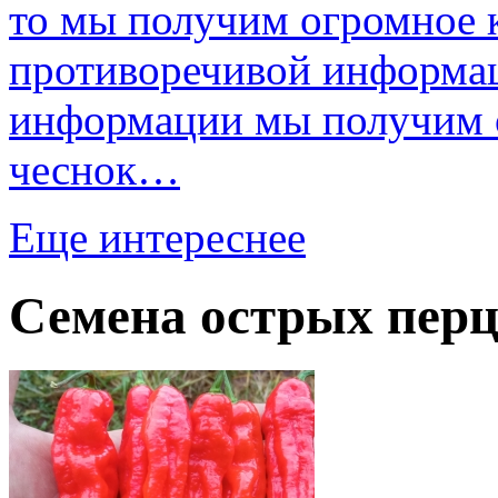
то мы получим огромное к
противоречивой информац
информации мы получим о
чеснок…
Еще интереснее
Семена острых перц