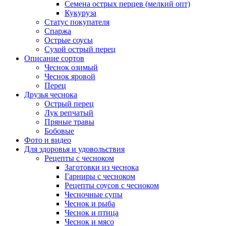
Семена острых перцев (мелкий опт)
Кукуруза
Статус покупателя
Спаржа
Острые соусы
Сухой острый перец
Описание сортов
Чеснок озимый
Чеснок яровой
Перец
Друзья чеснока
Острый перец
Лук репчатый
Пряные травы
Бобовые
Фото и видео
Для здоровья и удовольствия
Рецепты с чесноком
Заготовки из чеснока
Гарниры с чесноком
Рецепты соусов с чесноком
Чесночные супы
Чеснок и рыба
Чеснок и птица
Чеснок и мясо