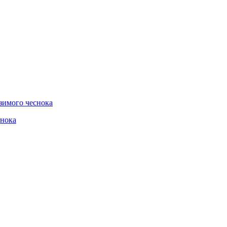
зимого чеснока
снока