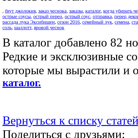
,
бхут джолокия
,
заказ чеснока
,
заказы
,
каталог
,
когда убирать ч
острые соусы
,
острый перец
,
острый соус
,
отправка
,
перец дек
рассада лука Эксибишен
,
сезон 2016
,
семейный лук
,
семена
,
ст
соль
,
шаллотт
,
яровой чеснок
В каталог добавлено 82 но
Редкие и эксклюзивные сор
которые мы вырастили и 
каталог.
Вернуться к списку стате
Поделиться с друзьями: