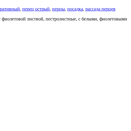
оративный
,
перец острый
,
перцы
,
посадка
,
рассада перцев
 с фиолетовой листвой, пестролистные, с белыми, фиолетовыми