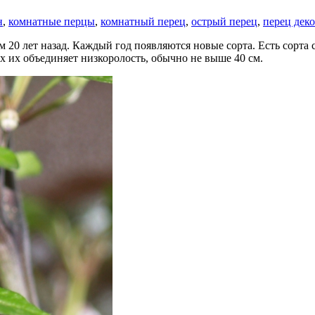
н
,
комнатные перцы
,
комнатный перец
,
острый перец
,
перец дек
 20 лет назад. Каждый год появляются новые сорта. Есть сорта
х их объединяет низкоролость, обычно не выше 40 см.