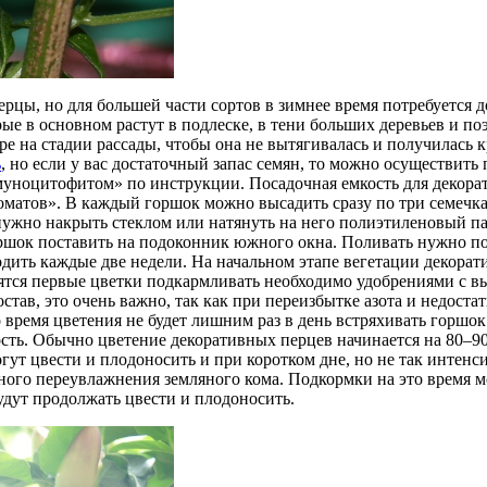
рцы, но для большей части сортов в зимнее время потребуется
ые в основном растут в подлеске, в тени больших деревьев и по
аре на стадии рассады, чтобы она не вытягивалась и получилась
ь
, но если у вас достаточный запас семян, то можно осуществить
ноцитофитом» по инструкции. Посадочная емкость для декорат
матов». В каждый горшок можно высадить сразу по три семечка 
ужно накрыть стеклом или натянуть на него полиэтиленовый па
оршок поставить на подоконник южного окна. Поливать нужно по
одить каждые две недели. На начальном этапе вегетации декор
вятся первые цветки подкармливать необходимо удобрениями с в
тав, это очень важно, так как при переизбытке азота и недоста
время цветения не будет лишним раз в день встряхивать горшок
ость. Обычно цветение декоративных перцев начинается на 80–9
огут цвести и плодоносить и при коротком дне, но не так интен
ного переувлажнения земляного кома. Подкормки на это время м
удут продолжать цвести и плодоносить.