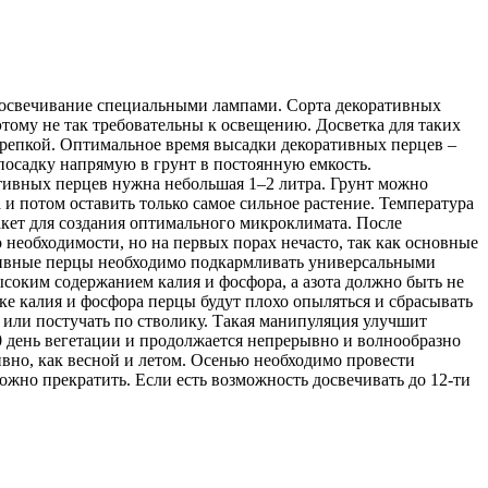
 досвечивание специальными лампами. Сорта декоративных
этому не так требовательны к освещению. Досветка для таких
 крепкой. Оптимальное время высадки декоративных перцев –
 посадку напрямую в грунт в постоянную емкость.
ивных перцев нужна небольшая 1–2 литра. Грунт можно
и потом оставить только самое сильное растение. Температура
кет для создания оптимального микроклимата. После
 необходимости, но на первых порах нечасто, так как основные
ативные перцы необходимо подкармливать универсальными
ысоким содержанием калия и фосфора, а азота должно быть не
тке калия и фосфора перцы будут плохо опыляться и сбрасывать
 или постучать по стволику. Такая манипуляция улучшит
0 день вегетации и продолжается непрерывно и волнообразно
сивно, как весной и летом. Осенью необходимо провести
ожно прекратить. Если есть возможность досвечивать до 12-ти