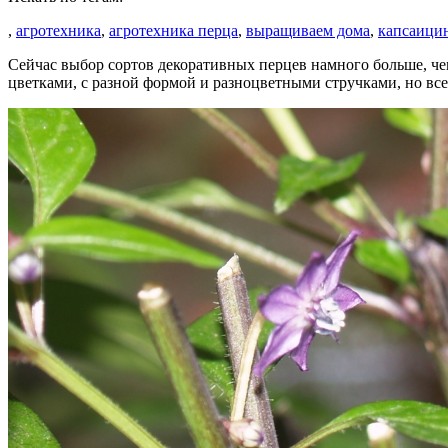
,
агротехника
,
агротехника перца
,
выращиваем дома
,
капсаици
Сейчас выбор сортов декоративных перцев намного больше, чем
цветками, с разной формой и разноцветными стручками, но все