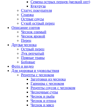
Семена острых перцев (мелкий опт)
Кукуруза
Статус покупателя
Спаржа
Острые соусы
Сухой острый перец
Описание сортов
Чеснок озимый
Чеснок яровой
Перец
Друзья чеснока
Острый перец
Лук репчатый
Пряные травы
Бобовые
Фото и видео
Для здоровья и удовольствия
Рецепты с чесноком
Заготовки из чеснока
Гарниры с чесноком
Рецепты соусов с чесноком
Чесночные супы
Чеснок и рыба
Чеснок и птица
Чеснок и мясо