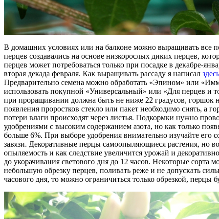
В домашних условиях или на балконе можно выращивать все пе
перцев создавались на основе низкорослых диких перцев, котор
перцев может потребоваться только при посадке в декабре-янв
вторая декада февраля. Как выращивать рассаду я написал
здес
Предварительно семена можно обработать «Эпином» или «Имму
использовать покупной «Универсальный» или «Для перцев и то
при проращивании должна быть не ниже 22 градусов, горшок н
появления проростков стекло или пакет необходимо снять, а г
потери влаги происходят через листья. Подкормки нужно пров
удобрениями с высоким содержанием азота, но как только поя
больше 6%. При выборе удобрения внимательно изучайте его сос
завязи. Декоративные перцы самоопыляющиеся растения, но во 
опыляемость и как следствие увеличится урожай и декоративн
до укорачивания светового дня до 12 часов. Некоторые сорта м
небольшую обрезку перцев, поливать реже и не допускать силь
часового дня, то можно ограничиться только обрезкой, перцы б