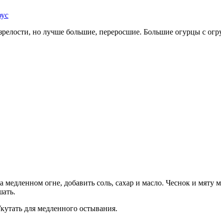
оус
 зрелости, но лучше большие, переросшие. Большие огурцы с ог
 медленном огне, добавить соль, сахар и масло. Чеснок и мяту 
шать.
Укутать для медленного остывания.