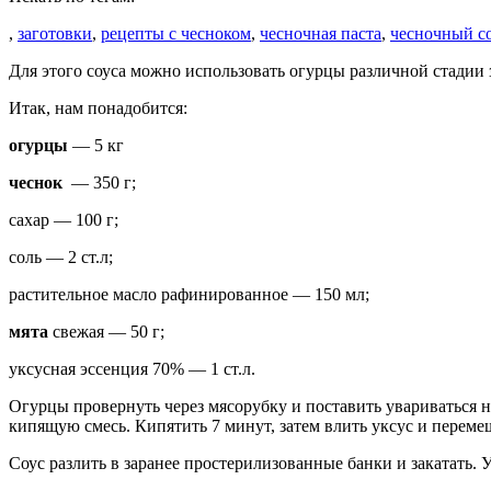
,
заготовки
,
рецепты с чесноком
,
чесночная паста
,
чесночный с
Для этого соуса можно использовать огурцы различной стадии
Итак, нам понадобится:
огурцы
— 5 кг
чеснок
— 350 г;
сахар — 100 г;
соль — 2 ст.л;
растительное масло рафинированное — 150 мл;
мята
свежая — 50 г;
уксусная эссенция 70% — 1 ст.л.
Огурцы провернуть через мясорубку и поставить увариваться на
кипящую смесь. Кипятить 7 минут, затем влить уксус и переме
Соус разлить в заранее простерилизованные банки и закатать. 