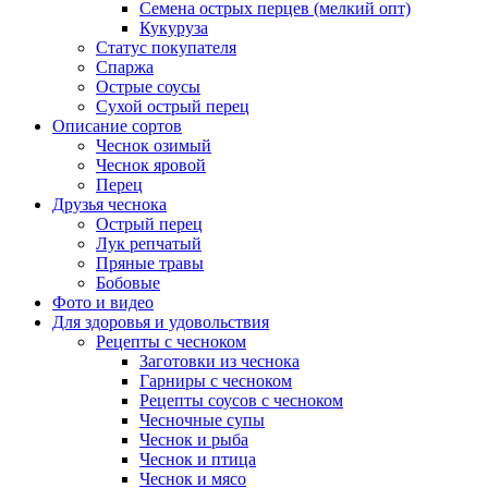
Семена острых перцев (мелкий опт)
Кукуруза
Статус покупателя
Спаржа
Острые соусы
Сухой острый перец
Описание сортов
Чеснок озимый
Чеснок яровой
Перец
Друзья чеснока
Острый перец
Лук репчатый
Пряные травы
Бобовые
Фото и видео
Для здоровья и удовольствия
Рецепты с чесноком
Заготовки из чеснока
Гарниры с чесноком
Рецепты соусов с чесноком
Чесночные супы
Чеснок и рыба
Чеснок и птица
Чеснок и мясо