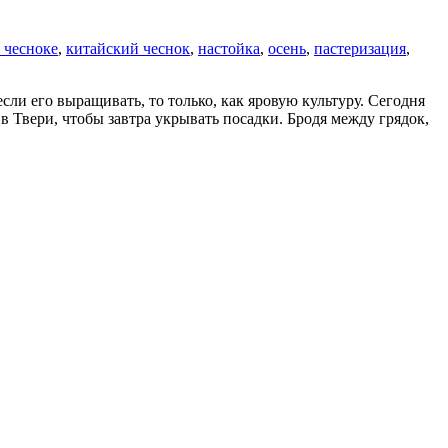
 чесноке
,
китайский чеснок
,
настойка
,
осень
,
пастеризация
,
ли его выращивать, то только, как яровую культуру. Сегодня
в Твери, чтобы завтра укрывать посадки. Бродя между грядок,