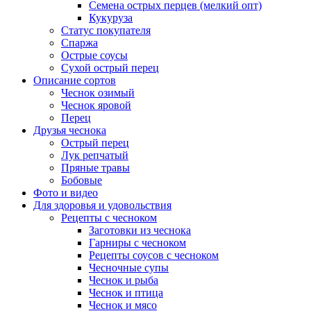
Семена острых перцев (мелкий опт)
Кукуруза
Статус покупателя
Спаржа
Острые соусы
Сухой острый перец
Описание сортов
Чеснок озимый
Чеснок яровой
Перец
Друзья чеснока
Острый перец
Лук репчатый
Пряные травы
Бобовые
Фото и видео
Для здоровья и удовольствия
Рецепты с чесноком
Заготовки из чеснока
Гарниры с чесноком
Рецепты соусов с чесноком
Чесночные супы
Чеснок и рыба
Чеснок и птица
Чеснок и мясо