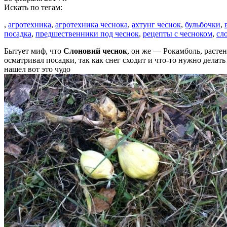
Искать по тегам:
,
агротехника
,
агротехника чеснока
,
ахтунг чеснок
,
бульбочки
,
посадка
,
предшественники под чеснок
,
рецепты с чесноком
,
сл
Бытует миф, что
Слоновий чеснок
, он же — Рокамболь, расте
осматривал посадки, так как снег сходит и что-то нужно делат
нашел вот это чудо