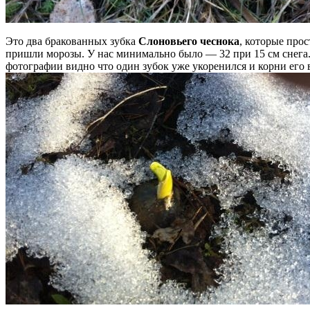
Это два бракованных зубка
Слоновьего чеснока
, которые прос
пришли морозы. У нас минимально было — 32 при 15 см снега. Х
фотографии видно что один зубок уже укоренился и корни его в