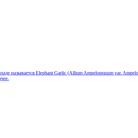
Западе называется Elephant Garlic (Allium Ampeloprasum var. Amp
чее.