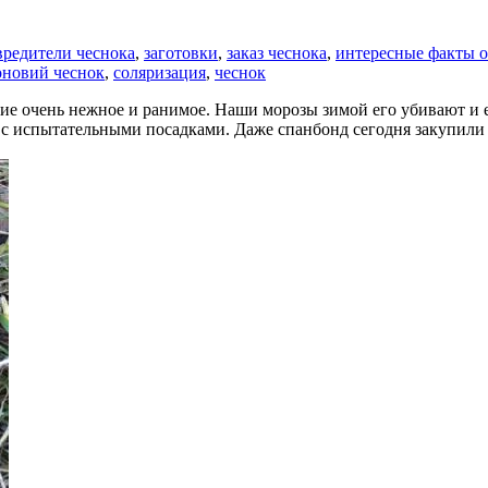
вредители чеснока
,
заготовки
,
заказ чеснока
,
интересные факты о
оновий чеснок
,
соляризация
,
чеснок
ние очень нежное и ранимое. Наши морозы зимой его убивают и ес
ь с испытательными посадками. Даже спанбонд сегодня закупили 