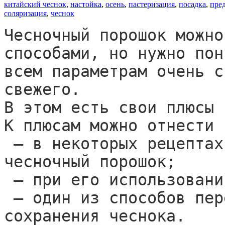
китайский чеснок
,
настойка
,
осень
,
пастеризация
,
посадка
,
пре
соляризация
,
чеснок
Чесночный порошок можно
способами, но нужно пон
всем параметрам очень с
свежего.

В этом есть свои плюсы 
К плюсам можно отнести 
 — в некоторых рецептах блюд требуется именно 
чесночный порошок; 

 — при его использовании нет чесночного перегара; 

 — один из способов переработки некондиции и 
сохранения чеснока.
