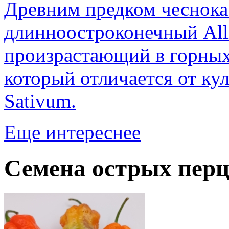
Древним предком чеснока 
длинноостроконечный Alli
произрастающий в горных
который отличается от ку
Sativum.
Еще интереснее
Семена острых перц