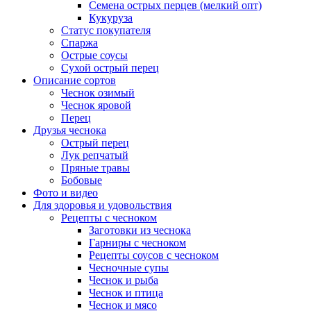
Семена острых перцев (мелкий опт)
Кукуруза
Статус покупателя
Спаржа
Острые соусы
Сухой острый перец
Описание сортов
Чеснок озимый
Чеснок яровой
Перец
Друзья чеснока
Острый перец
Лук репчатый
Пряные травы
Бобовые
Фото и видео
Для здоровья и удовольствия
Рецепты с чесноком
Заготовки из чеснока
Гарниры с чесноком
Рецепты соусов с чесноком
Чесночные супы
Чеснок и рыба
Чеснок и птица
Чеснок и мясо