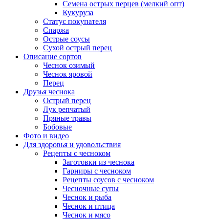
Семена острых перцев (мелкий опт)
Кукуруза
Статус покупателя
Спаржа
Острые соусы
Сухой острый перец
Описание сортов
Чеснок озимый
Чеснок яровой
Перец
Друзья чеснока
Острый перец
Лук репчатый
Пряные травы
Бобовые
Фото и видео
Для здоровья и удовольствия
Рецепты с чесноком
Заготовки из чеснока
Гарниры с чесноком
Рецепты соусов с чесноком
Чесночные супы
Чеснок и рыба
Чеснок и птица
Чеснок и мясо