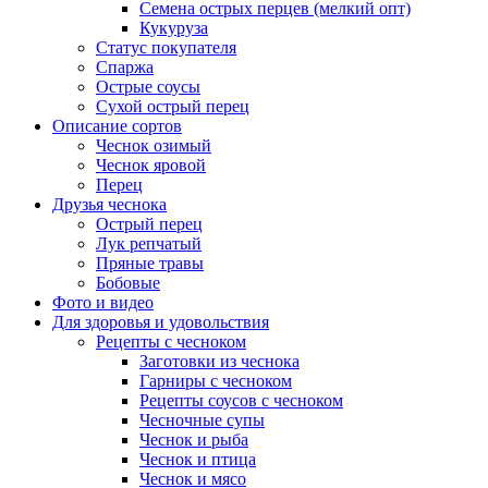
Семена острых перцев (мелкий опт)
Кукуруза
Статус покупателя
Спаржа
Острые соусы
Сухой острый перец
Описание сортов
Чеснок озимый
Чеснок яровой
Перец
Друзья чеснока
Острый перец
Лук репчатый
Пряные травы
Бобовые
Фото и видео
Для здоровья и удовольствия
Рецепты с чесноком
Заготовки из чеснока
Гарниры с чесноком
Рецепты соусов с чесноком
Чесночные супы
Чеснок и рыба
Чеснок и птица
Чеснок и мясо