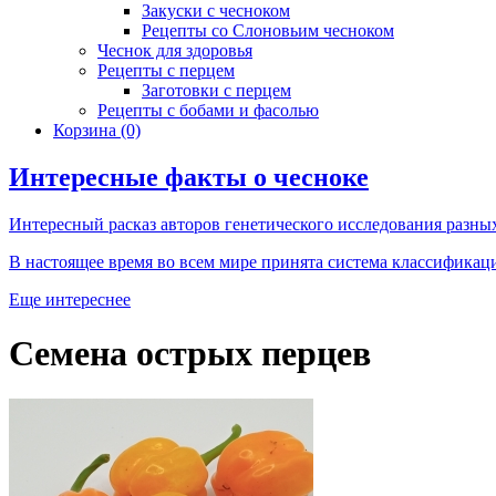
Закуски с чесноком
Рецепты со Слоновьим чесноком
Чеснок для здоровья
Рецепты с перцем
Заготовки с перцем
Рецепты с бобами и фасолью
Корзина
(0)
Интересные факты о чесноке
Интересный расказ авторов генетического исследования разных
В настоящее время во всем мире принята система классификаци
Еще интереснее
Семена острых перцев